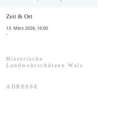
Zeit & Ort
13. März 2026, 16:00
-
Historische
Landwehrschützen Wals
ADRESSE
Bauernschmiedgasse 10
5071 Wals
+43 676 9314070
info@landwehrschuetzen-wals.at
SOCIAL MEDIA