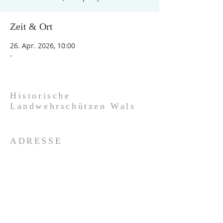
Zeit & Ort
26. Apr. 2026, 10:00
-
Historische
Landwehrschützen Wals
ADRESSE
Bauernschmiedgasse 10
5071 Wals
+43 676 9314070
info@landwehrschuetzen-wals.at
SOCIAL MEDIA